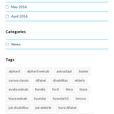
May 2016
April 2016
Categories
News
Tags
alphard
alphard welcab
autoadapt
biante
carony classic
difabel
disabilitas
elderly
evalia welcab
fiorella
ford
hbra
hiace
hiace welcab
hyundai
hyundai h1
innova
jok disabilitas
jok elektrik
kursi difabel