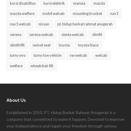
kursi disabilitas
kursi elektrik
manula
mazda
mazda welfare
mobil welcab
mounting bracket
nav1
nav1 welcab
nissan
pt. hidup berkat rahmat anugerah
serena
serena welcab
sienta welcab
slimfit
slimfit lift
swivel seat
toyota
toyota hiace
turny evo
turny low vehicle
vw welcab
welcab
welfare
wheelchair lift
About Us
Established in 2010, PT. Hidup Berkat Rahmat Anugerah is a
company that committed to make it happen. Devoted to improve
your independence and regain your freedom through various