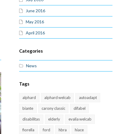
June 2016
May 2016
April 2016
Categories
News
Tags
alphard
alphard welcab
autoadapt
biante
carony classic
difabel
disabilitas
elderly
evalia welcab
fiorella
ford
hbra
hiace