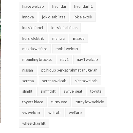
hiace welcab
hyundai
hyundai h1
innova
jok disabilitas
jok elektrik
kursi difabel
kursi disabilitas
kursi elektrik
manula
mazda
mazda welfare
mobil welcab
mounting bracket
nav1
nav1 welcab
nissan
pt. hidup berkat rahmat anugerah
serena
serena welcab
sienta welcab
slimfit
slimfit lift
swivel seat
toyota
toyota hiace
turny evo
turny low vehicle
vw welcab
welcab
welfare
wheelchair lift