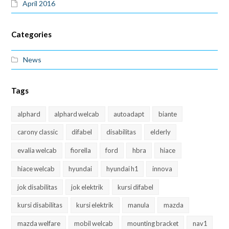
April 2016
Categories
News
Tags
alphard
alphard welcab
autoadapt
biante
carony classic
difabel
disabilitas
elderly
evalia welcab
fiorella
ford
hbra
hiace
hiace welcab
hyundai
hyundai h1
innova
jok disabilitas
jok elektrik
kursi difabel
kursi disabilitas
kursi elektrik
manula
mazda
mazda welfare
mobil welcab
mounting bracket
nav1