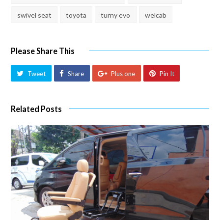
swivel seat
toyota
turny evo
welcab
Please Share This
Tweet
Share
Plus one
Pin It
Related Posts