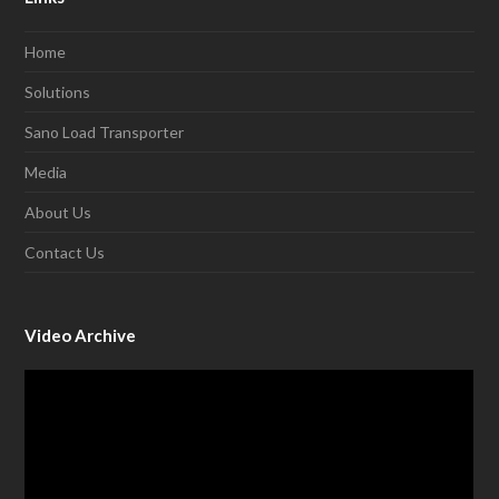
Home
Solutions
Sano Load Transporter
Media
About Us
Contact Us
Video Archive