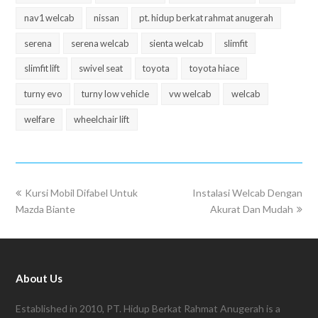
nav1 welcab
nissan
pt. hidup berkat rahmat anugerah
serena
serena welcab
sienta welcab
slimfit
slimfit lift
swivel seat
toyota
toyota hiace
turny evo
turny low vehicle
vw welcab
welcab
welfare
wheelchair lift
Kursi Mobil Difabel Untuk
Instalasi Welcab Dengan
Mazda Biante
Akurat Dan Mudah
About Us
Established in 2010, PT. Hidup Berkat Rahmat Anugerah is a